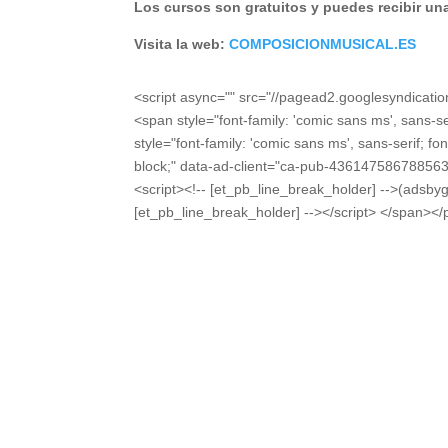
Los cursos son gratuitos y puedes recibir una 
Visita la web:
COMPOSICIONMUSICAL.ES
<script async="" src="//pagead2.googlesyndicati
<span style="font-family: 'comic sans ms', sans-s
style="font-family: 'comic sans ms', sans-serif; fo
block;" data-ad-client="ca-pub-436147586788563
<script><!-- [et_pb_line_break_holder] -->(adsbyg
[et_pb_line_break_holder] --></script> </span></