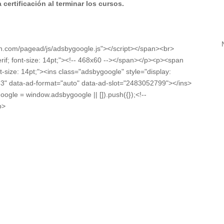
certificación al terminar los cursos.
on.com/pagead/js/adsbygoogle.js"></script></span><br>
erif; font-size: 14pt;"><!-- 468x60 --></span></p><p><span
nt-size: 14pt;"><ins class="adsbygoogle" style="display:
3" data-ad-format="auto" data-ad-slot="2483052799"></ins>
oogle = window.adsbygoogle || []).push({});<!--
p>