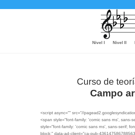
Nivel I
Nivel II
Curso de teorí
Campo ar
<script async="" src="//pagead2.googlesyndicati
<span style="font-family: 'comic sans ms', sans-s
style="font-family: 'comic sans ms', sans-serif; fo
block;" data-ad-client="ca-pub-436147586788563