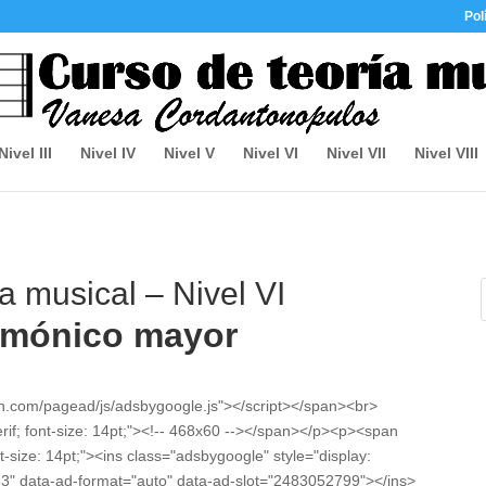
Pol
Nivel III
Nivel IV
Nivel V
Nivel VI
Nivel VII
Nivel VIII
a musical – Nivel VI
mónico mayor
on.com/pagead/js/adsbygoogle.js"></script></span><br>
erif; font-size: 14pt;"><!-- 468x60 --></span></p><p><span
nt-size: 14pt;"><ins class="adsbygoogle" style="display:
3" data-ad-format="auto" data-ad-slot="2483052799"></ins>