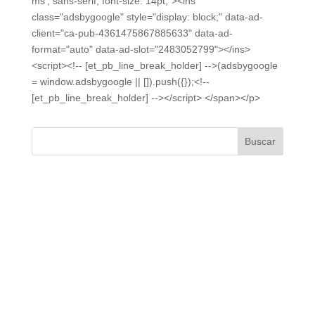
ms', sans-serif; font-size: 14pt;"><ins
class="adsbygoogle" style="display: block;" data-ad-
client="ca-pub-4361475867885633" data-ad-
format="auto" data-ad-slot="2483052799"></ins>
<script><!-- [et_pb_line_break_holder] -->(adsbygoogle
= window.adsbygoogle || []).push({});<!--
[et_pb_line_break_holder] --></script> </span></p>