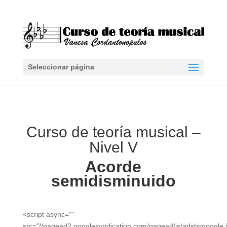
Seleccionar página
Curso de teoría musical –
Nivel V
Acorde
semidisminuido
<script async=""
src="//pagead2.googlesyndication.com/pagead/js/adsbygoogle.j