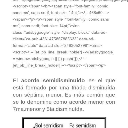
</script></span><br><span style="font-family: 'comic
sans ms', sans-serif; font-size: 14pt;"><!-- 468x60 -->
</span></p><p><span style="font-family: 'comic sans
ms', sans-serif; font-size: 14pt;"><ins
class="adsbygoogle" style="display: block;" data-ad-
client="ca-pub-4361475867885633" data-ad-
format="auto" data-ad-slot="2483052799"></ins>
<script><!-- [et_pb_line_break_holder] -->(adsbygoogle
= window.adsbygoogle || []).push({});<!--
[et_pb_line_break_holder] --></script> </span></p>
El
acorde semidisminuido
es el que
está formado por una tríada disminuída
con séptima menor. Es más común que
se lo denomine como acorde menor con
7ma.menor y 5ta.disminuída.