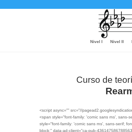
Nivel I
Nivel II
Curso de teor
Rearm
<script async="" src="//pagead2.googlesyndicati
<span style="font-family: 'comic sans ms', sans-s
style="font-family: 'comic sans ms', sans-serif; fo
block;" data-ad-client="ca-pub-436147586788563