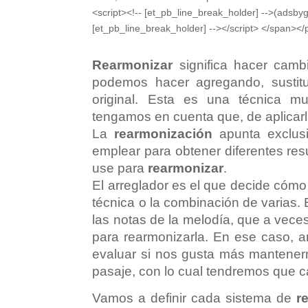
<script><!-- [et_pb_line_break_holder] -->(adsbyg
[et_pb_line_break_holder] --></script> </span></
Rearmonizar
significa hacer camb
podemos hacer agregando, sustit
original. Esta es una técnica m
tengamos en cuenta que, de aplicarl
La
rearmonización
apunta exclus
emplear para obtener diferentes re
use para
rearmonizar
.
El arreglador es el que decide cómo
técnica o la combinación de varias.
las notas de la melodía, que a vec
para rearmonizarla. En ese caso, a
evaluar si nos gusta más mantenern
pasaje, con lo cual tendremos que c
Vamos a definir cada sistema de
r