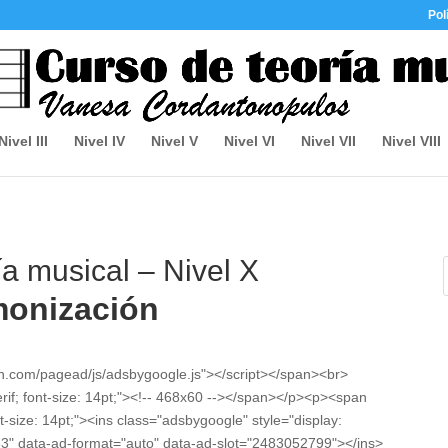
Pol
Nivel III
Nivel IV
Nivel V
Nivel VI
Nivel VII
Nivel VIII
ía musical – Nivel X
onización
on.com/pagead/js/adsbygoogle.js"></script></span><br>
erif; font-size: 14pt;"><!-- 468x60 --></span></p><p><span
nt-size: 14pt;"><ins class="adsbygoogle" style="display:
3" data-ad-format="auto" data-ad-slot="2483052799"></ins>