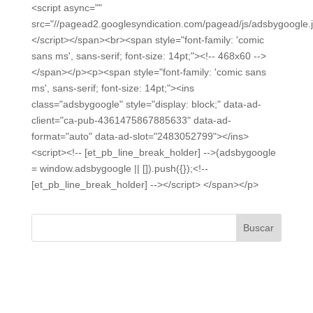
<script async=""
src="//pagead2.googlesyndication.com/pagead/js/adsbygoogle.j
</script></span><br><span style="font-family: 'comic
sans ms', sans-serif; font-size: 14pt;"><!-- 468x60 -->
</span></p><p><span style="font-family: 'comic sans
ms', sans-serif; font-size: 14pt;"><ins
class="adsbygoogle" style="display: block;" data-ad-
client="ca-pub-4361475867885633" data-ad-
format="auto" data-ad-slot="2483052799"></ins>
<script><!-- [et_pb_line_break_holder] -->(adsbygoogle
= window.adsbygoogle || []).push({});<!--
[et_pb_line_break_holder] --></script> </span></p>