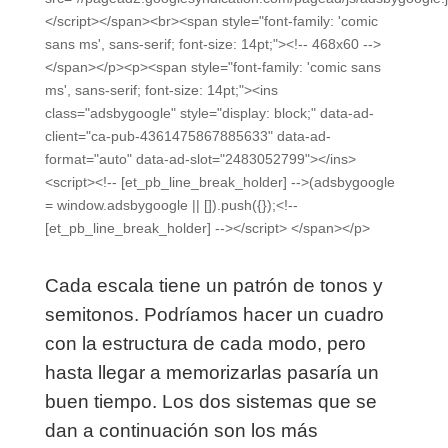
</script></span><br><span style="font-family: 'comic
sans ms', sans-serif; font-size: 14pt;"><!-- 468x60 -->
</span></p><p><span style="font-family: 'comic sans
ms', sans-serif; font-size: 14pt;"><ins
class="adsbygoogle" style="display: block;" data-ad-
client="ca-pub-4361475867885633" data-ad-
format="auto" data-ad-slot="2483052799"></ins>
<script><!-- [et_pb_line_break_holder] -->(adsbygoogle
= window.adsbygoogle || []).push({});<!--
[et_pb_line_break_holder] --></script> </span></p>
Cada escala tiene un patrón de tonos y
semitonos. Podríamos hacer un cuadro
con la estructura de cada modo, pero
hasta llegar a memorizarlas pasaría un
buen tiempo. Los dos sistemas que se
dan a continuación son los más