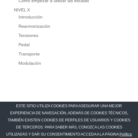
Cómo empezar a utilizar las escalas
NIVEL X
Introducción
Rearmonización
Tensiones
Pedal
Transporte
Modulación
ESTE SITIO UTILIZA COOKIES PARA ASEGURAR UNA MEJOR
EXPERIENCIA DE NAVEGACIÓN, ADEMÁS DE COOKIES TÉCNICOS,
TAMBIÉN EXISTEN COOKIES DE PERFILES DE USUARIOS Y COOKIES
DE TERCEROS. PARA SABER MÁS, CONOZCA LAS COOKIES
UTILIZADAS Y DAR SU CONSENTIMIENTO ACCEDA A LA PÁGINA
Política
Curso completo de Teoría de la Música - Vanesa