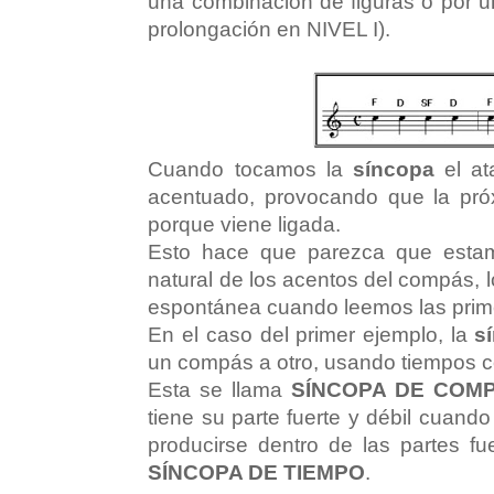
una combinación de figuras o por un
prolongación en NIVEL I).
Cuando tocamos la
síncopa
el at
acentuado, provocando que la pr
porque viene ligada.
Esto hace que parezca que estam
natural de los acentos del compás, lo 
espontánea cuando leemos las pri
En el caso del primer ejemplo, la
s
un compás a otro, usando tiempos 
Esta se llama
SÍNCOPA DE COM
tiene su parte fuerte y débil cuand
producirse dentro de las partes fu
SÍNCOPA DE TIEMPO
.