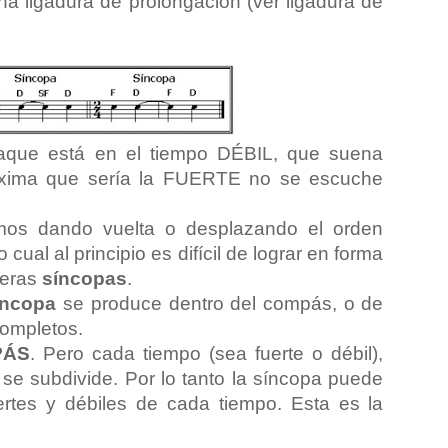
a ligadura de prolongación (ver ligadura de
aque está en el tiempo DÉBIL, que suena
óxima que sería la FUERTE no se escuche
os dando vuelta o desplazando el orden
cual al principio es difícil de lograr en forma
meras
síncopas
.
íncopa
se produce dentro del compás, o de
completos.
PÁS
. Pero cada tiempo (sea fuerte o débil),
o se subdivide. Por lo tanto la síncopa puede
ertes y débiles de cada tiempo. Esta es la