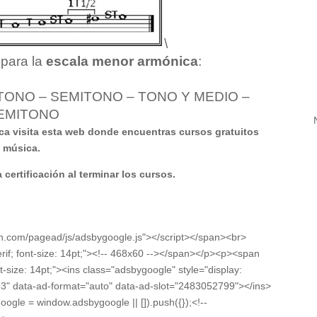
\
 para la
escala menor armónica
:
TONO – SEMITONO – TONO Y MEDIO –
EMITONO
ca visita esta web donde encuentras cursos gratuitos
a música.
certificación al terminar los cursos.
on.com/pagead/js/adsbygoogle.js"></script></span><br>
erif; font-size: 14pt;"><!-- 468x60 --></span></p><p><span
nt-size: 14pt;"><ins class="adsbygoogle" style="display:
3" data-ad-format="auto" data-ad-slot="2483052799"></ins>
oogle = window.adsbygoogle || []).push({});<!--