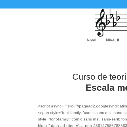
Nivel I
Nivel II
Curso de teorí
Escala m
<script async="" src="//pagead2.googlesyndicati
<span style="font-family: 'comic sans ms', sans-s
style="font-family: 'comic sans ms', sans-serif; fo
block;" data-ad-client="ca-pub-436147586788563