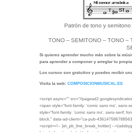
Patrón de tono y semitono
TONO – SEMITONO – TONO – 
S
Si quieres aprender mucho más sobre la músi
para aprender a componer y arreglar tu propi
Los cursos son gratuitos y puedes recibir una 
Visita la web:
COMPOSICIONMUSICAL.ES
<script async="" src="//pagead2.googlesyndicati
<span style="font-family: 'comic sans ms', sans-s
style="font-family: 'comic sans ms', sans-serif; fo
block;" data-ad-client="ca-pub-436147586788563
<script><!-- [et_pb_line_break_holder] -->(adsbyg