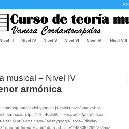
Pol
Nivel III
Nivel IV
Nivel V
Nivel VI
Nivel VII
Nivel VIII
a musical – Nivel IV
enor armónica
on.com/pagead/js/adsbygoogle.js"></script></span><br>
erif; font-size: 14pt;"><!-- 468x60 --></span></p><p><span
nt-size: 14pt;"><ins class="adsbygoogle" style="display:
3" data-ad-format="auto" data-ad-slot="2483052799"></ins>