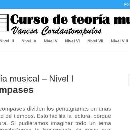
Pol
Nivel III
Nivel IV
Nivel V
Nivel VI
Nivel VII
Nivel VIII
ía musical – Nivel I
mpases
s compases dividen los pentagramas en unas
d de tiempos. Esto facilita la lectura, porque
tura. Si pudiéramos imaginar todo un tema