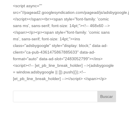
<script async=""
src="//pagead2.googlesyndication.com/pagead/js/adsbygoogle.j
</script></span><br><span style="font-family: 'comic
sans ms', sans-serif; font-size: 14pt;"><!-- 468x60 -->
</span></p><p><span style="font-family: 'comic sans
ms', sans-serif; font-size: 14pt;"><ins
class="adsbygoogle" style="display: block;" data-ad-
client="ca-pub-4361475867885633" data-ad-
format="auto" data-ad-slot="2483052799"></ins>
<script><!-- [et_pb_line_break_holder] -->(adsbygoogle
= window.adsbygoogle || []).push({});<!--
[et_pb_line_break_holder] --></script> </span></p>