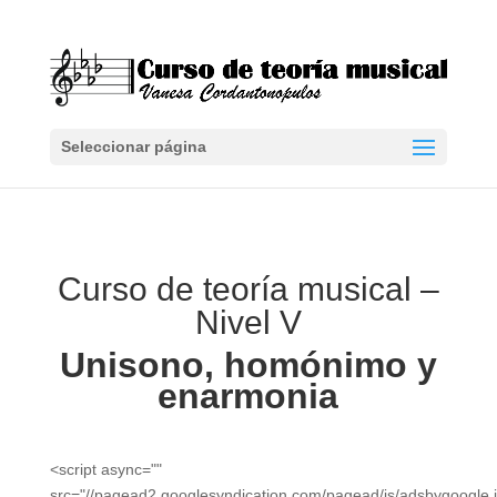
Seleccionar página
Curso de teoría musical –
Nivel V
Unisono, homónimo y
enarmonia
<script async=""
src="//pagead2.googlesyndication.com/pagead/js/adsbygoogle.j