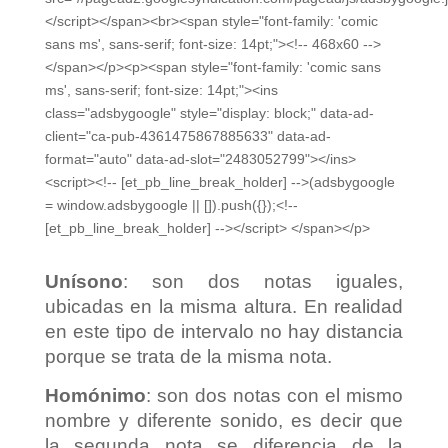
</script></span><br><span style="font-family: 'comic
sans ms', sans-serif; font-size: 14pt;"><!-- 468x60 -->
</span></p><p><span style="font-family: 'comic sans
ms', sans-serif; font-size: 14pt;"><ins
class="adsbygoogle" style="display: block;" data-ad-
client="ca-pub-4361475867885633" data-ad-
format="auto" data-ad-slot="2483052799"></ins>
<script><!-- [et_pb_line_break_holder] -->(adsbygoogle
= window.adsbygoogle || []).push({});<!--
[et_pb_line_break_holder] --></script> </span></p>
Unísono
: son dos notas iguales,
ubicadas en la misma altura. En realidad
en este tipo de intervalo no hay distancia
porque se trata de la misma nota.
Homónimo
: son dos notas con el mismo
nombre y diferente sonido, es decir que
la segunda nota se diferencia de la